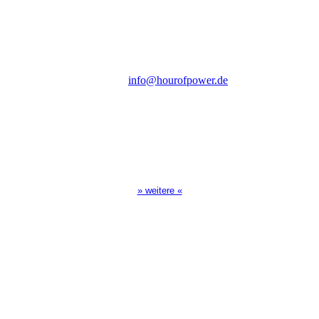
Steinerne Furt 78
D-86167 Augsburg
Tel.: (+49) 0 8 21 / 420 96 96
E-Mail:
info@hourofpower.de
Sendezeiten Hour of Power
10:30 Uhr auf TELE 5,
17:00 Uhr auf Bibel TV
» weitere «
Spendenkonto
:
Baden-Württembergische Bank
BLZ: 600 501 01
Konto: 28 94 829