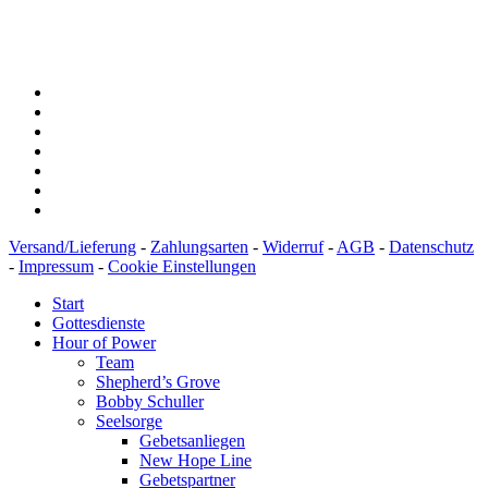
IBAN: DE43600501010002894829
BIC: SOLADEST600
Versand/Lieferung
-
Zahlungsarten
-
Widerruf
-
AGB
-
Datenschutz
-
Impressum
-
Cookie Einstellungen
Start
Gottesdienste
Hour of Power
Team
Shepherd’s Grove
Bobby Schuller
Seelsorge
Gebetsanliegen
New Hope Line
Gebetspartner