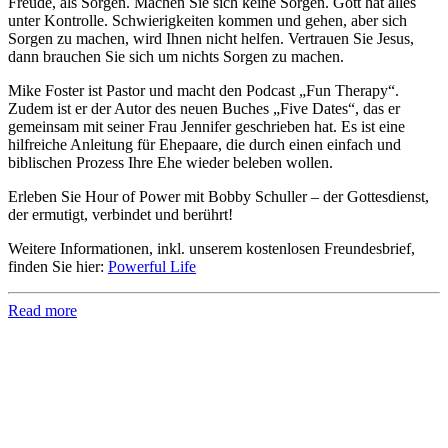
Freude, als Sorgen. Machen Sie sich keine Sorgen. Gott hat alles
unter Kontrolle. Schwierigkeiten kommen und gehen, aber sich
Sorgen zu machen, wird Ihnen nicht helfen. Vertrauen Sie Jesus,
dann brauchen Sie sich um nichts Sorgen zu machen.
Mike Foster ist Pastor und macht den Podcast „Fun Therapy“.
Zudem ist er der Autor des neuen Buches „Five Dates“, das er
gemeinsam mit seiner Frau Jennifer geschrieben hat. Es ist eine
hilfreiche Anleitung für Ehepaare, die durch einen einfach und
biblischen Prozess Ihre Ehe wieder beleben wollen.
Erleben Sie Hour of Power mit Bobby Schuller – der Gottesdienst,
der ermutigt, verbindet und berührt!
Weitere Informationen, inkl. unserem kostenlosen Freundesbrief,
finden Sie hier:
Powerful Life
Read more
Hour of Power Deutschland
Verein zur Förderung der Verkündigung
des Evangeliums e.V.