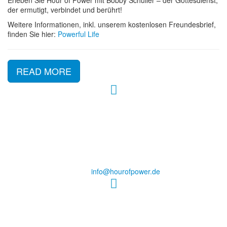
Erleben Sie Hour of Power mit Bobby Schuller – der Gottesdienst,
der ermutigt, verbindet und berührt!
Weitere Informationen, inkl. unserem kostenlosen Freundesbrief,
finden Sie hier:
Powerful Life
READ MORE
Hour of Power Deutschland
Verein zur Förderung der Verkündigung
des Evangeliums e.V.
Steinerne Furt 78
D-86167 Augsburg
Tel.: (+49) 0 8 21 / 420 96 96
E-Mail:
info@hourofpower.de
Sendezeiten Hour of Power
10:30 Uhr auf TELE 5,
17:00 Uhr auf Bibel TV