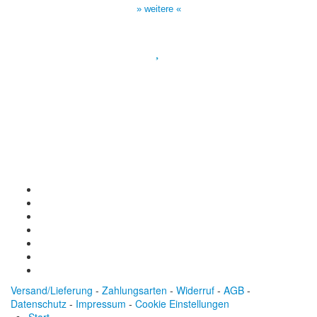
» weitere «
Spendenkonto
:
Baden-Württembergische Bank
BLZ: 600 501 01
Konto: 28 94 829
IBAN: DE43600501010002894829
BIC: SOLADEST600
Versand/Lieferung
-
Zahlungsarten
-
Widerruf
-
AGB
-
Datenschutz
-
Impressum
-
Cookie Einstellungen