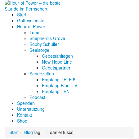
Start
Gottesdienste
Hour of Power
Team
Shepherd’s Grove
Bobby Schuller
Seelsorge
Gebetsanliegen
New Hope Line
Gebetspartner
Sendezeiten
Empfang TELE 5
Empfang Bibel TV
Empfang TBN
Podcast
Spenden
Unterstützung
Kontakt
Shop
Start
Blog
Tag -
daniel fusco