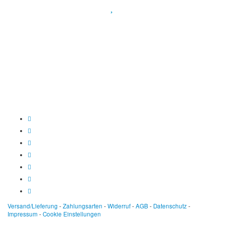
Spendenkonto
:
Baden-Württembergische Bank
BLZ: 600 501 01
Konto: 28 94 829
IBAN: DE43600501010002894829
BIC: SOLADEST600
Versand/Lieferung
-
Zahlungsarten
-
Widerruf
-
AGB
-
Datenschutz
-
Impressum
-
Cookie Einstellungen