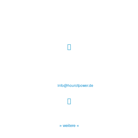
Hour of Power Deutschland
Verein zur Förderung der Verkündigung
des Evangeliums e.V.
Steinerne Furt 78
D-86167 Augsburg
Tel.: (+49) 0 8 21 / 420 96 96
E-Mail:
info@hourofpower.de
Sendezeiten Hour of Power
10:30 Uhr auf TELE 5,
17:00 Uhr auf Bibel TV
» weitere «