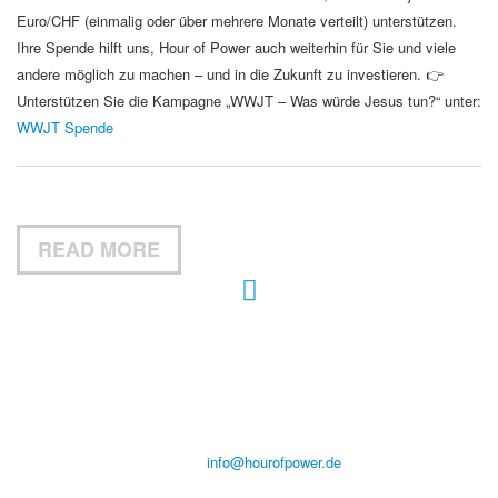
Euro/CHF (einmalig oder über mehrere Monate verteilt) unterstützen.
Ihre Spende hilft uns, Hour of Power auch weiterhin für Sie und viele
andere möglich zu machen – und in die Zukunft zu investieren. 👉
Unterstützen Sie die Kampagne „WWJT – Was würde Jesus tun?“ unter:
WWJT Spende
READ MORE
Hour of Power Deutschland
Verein zur Förderung der Verkündigung
des Evangeliums e.V.
Steinerne Furt 78
D-86167 Augsburg
Tel.: (+49) 0 8 21 / 420 96 96
E-Mail:
info@hourofpower.de