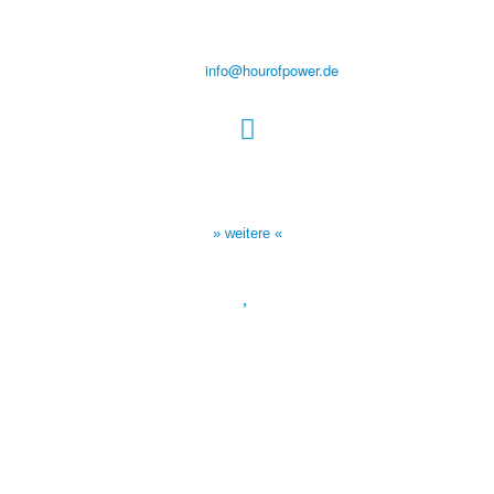
D-86167 Augsburg
Tel.: (+49) 0 8 21 / 420 96 96
E-Mail:
info@hourofpower.de
Sendezeiten Hour of Power
10:30 Uhr auf TELE 5,
17:00 Uhr auf Bibel TV
» weitere «
Spendenkonto
:
Baden-Württembergische Bank
BLZ: 600 501 01
Konto: 28 94 829
IBAN: DE43600501010002894829
BIC: SOLADEST600