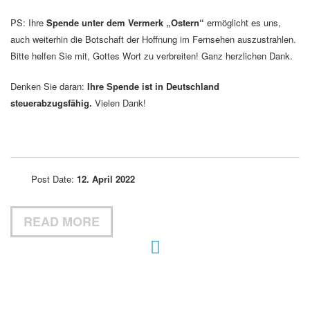
PS: Ihre
Spende unter dem Vermerk „Ostern“
ermöglicht es uns,
auch weiterhin die Botschaft der Hoffnung im Fernsehen auszustrahlen.
Bitte helfen Sie mit, Gottes Wort zu verbreiten! Ganz herzlichen Dank.
Denken Sie daran:
Ihre Spende ist in Deutschland
steuerabzugsfähig.
Vielen Dank!
Post Date:
12. April 2022
READ MORE
Hour of Power Deutschland
Verein zur Förderung der Verkündigung
des Evangeliums e.V.
Steinerne Furt 78