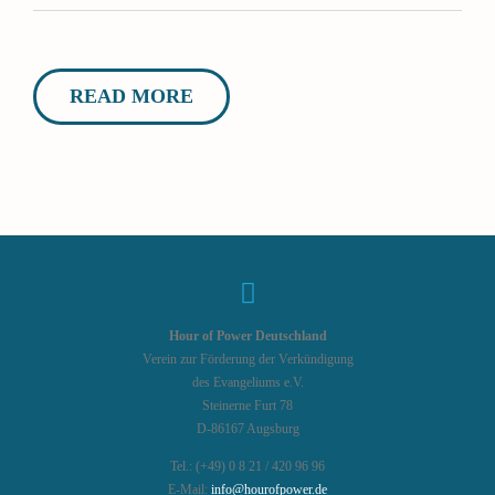
READ MORE
Hour of Power Deutschland
Verein zur Förderung der Verkündigung
des Evangeliums e.V.
Steinerne Furt 78
D-86167 Augsburg
Tel.: (+49) 0 8 21 / 420 96 96
E-Mail:
info@hourofpower.de