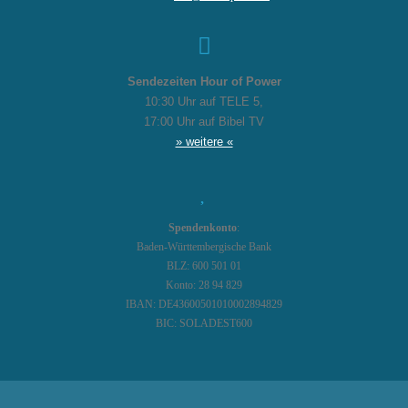
Sendezeiten Hour of Power
10:30 Uhr auf TELE 5,
17:00 Uhr auf Bibel TV
» weitere «
Spendenkonto
:
Baden-Württembergische Bank
BLZ: 600 501 01
Konto: 28 94 829
IBAN: DE43600501010002894829
BIC: SOLADEST600