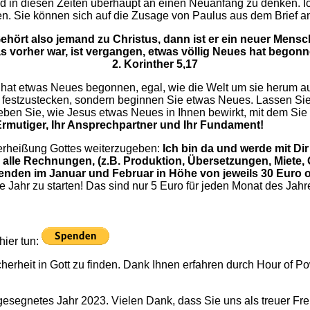
d in diesen Zeiten überhaupt an einen Neuanfang zu denken. I
n. Sie können sich auf die Zusage von Paulus aus dem Brief an
ehört also jemand zu Christus, dann ist er ein neuer Mensc
s vorher war, ist vergangen, etwas völlig Neues hat begonn
2. Korinther 5,17
at etwas Neues begonnen, egal, wie die Welt um sie herum aussi
n festzustecken, sondern beginnen Sie etwas Neues. Lassen Sie 
leben Sie, wie Jesus etwas Neues in Ihnen bewirkt, mit dem Sie 
r Ermutiger, Ihr Ansprechpartner und Ihr Fundament!
erheißung Gottes weiterzugeben:
Ich bin da und werde mit Dir
 alle Rechnungen, (z.B. Produktion, Übersetzungen, Miete, 
enden im Januar und Februar in Höhe von jeweils 30 Euro 
e Jahr zu starten! Das sind nur 5 Euro für jeden Monat des Jahr
ier tun:
icherheit in Gott zu finden. Dank Ihnen erfahren durch Hour of 
segnetes Jahr 2023. Vielen Dank, dass Sie uns als treuer Freu