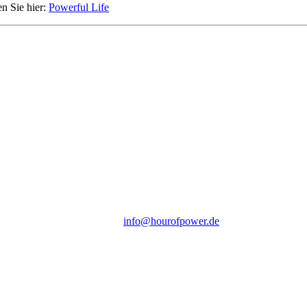
en Sie hier:
Powerful Life
Hour of Power Deutschland
Verein zur Förderung der Verkündigung
des Evangeliums e.V.
Steinerne Furt 78
D-86167 Augsburg
Tel.: (+49) 0 8 21 / 420 96 96
E-Mail:
info@hourofpower.de
Sendezeiten Hour of Power
10:30 Uhr auf TELE 5,
17:00 Uhr auf Bibel TV