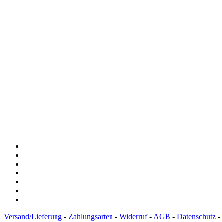
Versand/Lieferung
-
Zahlungsarten
-
Widerruf
-
AGB
-
Datenschutz
-