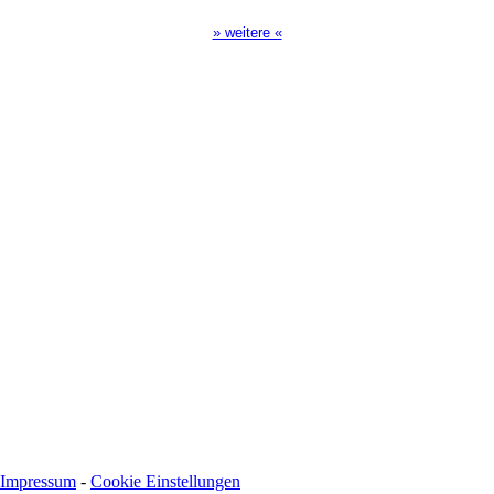
» weitere «
Spendenkonto
:
Baden-Württembergische Bank
BLZ: 600 501 01
Konto: 28 94 829
IBAN: DE43600501010002894829
BIC: SOLADEST600
Impressum
-
Cookie Einstellungen