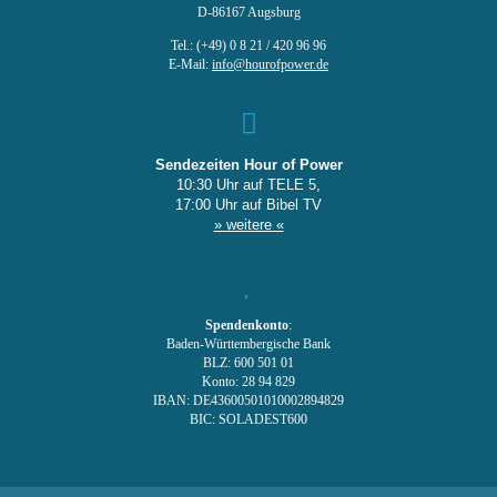
D-86167 Augsburg
Tel.: (+49) 0 8 21 / 420 96 96
E-Mail:
info@hourofpower.de
Sendezeiten Hour of Power
10:30 Uhr auf TELE 5,
17:00 Uhr auf Bibel TV
» weitere «
Spendenkonto
:
Baden-Württembergische Bank
BLZ: 600 501 01
Konto: 28 94 829
IBAN: DE43600501010002894829
BIC: SOLADEST600