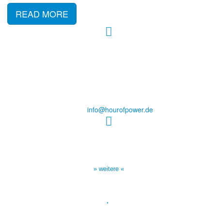
READ MORE
Hour of Power Deutschland
Verein zur Förderung der Verkündigung
des Evangeliums e.V.
Steinerne Furt 78
D-86167 Augsburg
Tel.: (+49) 0 8 21 / 420 96 96
E-Mail:
info@hourofpower.de
Sendezeiten Hour of Power
10:30 Uhr auf TELE 5,
17:00 Uhr auf Bibel TV
» weitere «
Spendenkonto
: