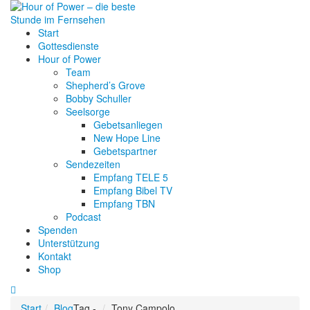
Start
Gottesdienste
Hour of Power
Team
Shepherd’s Grove
Bobby Schuller
Seelsorge
Gebetsanliegen
New Hope Line
Gebetspartner
Sendezeiten
Empfang TELE 5
Empfang Bibel TV
Empfang TBN
Podcast
Spenden
Unterstützung
Kontakt
Shop
Start
Blog
Tag -
Tony Campolo