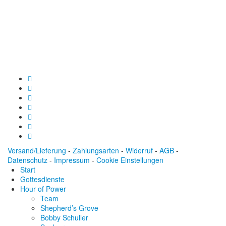
Baden-Württembergische Bank
BLZ: 600 501 01
Konto: 28 94 829
IBAN: DE43600501010002894829
BIC: SOLADEST600
Versand/Lieferung
-
Zahlungsarten
-
Widerruf
-
AGB
-
Datenschutz
-
Impressum
-
Cookie Einstellungen
Start
Gottesdienste
Hour of Power
Team
Shepherd’s Grove
Bobby Schuller