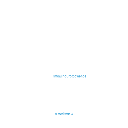
Hour of Power Deutschland
Verein zur Förderung der Verkündigung
des Evangeliums e.V.
Steinerne Furt 78
D-86167 Augsburg
Tel.: (+49) 0 8 21 / 420 96 96
E-Mail:
info@hourofpower.de
Sendezeiten Hour of Power
10:30 Uhr auf TELE 5,
17:00 Uhr auf Bibel TV
» weitere «