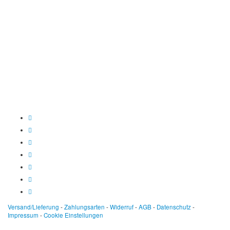
Spendenkonto
:
Baden-Württembergische Bank
BLZ: 600 501 01
Konto: 28 94 829
IBAN: DE43600501010002894829
BIC: SOLADEST600
Versand/Lieferung
-
Zahlungsarten
-
Widerruf
-
AGB
-
Datenschutz
-
Impressum
-
Cookie Einstellungen