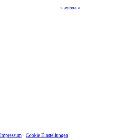
» weitere «
Spendenkonto
:
Baden-Württembergische Bank
BLZ: 600 501 01
Konto: 28 94 829
IBAN: DE43600501010002894829
BIC: SOLADEST600
Impressum
-
Cookie Einstellungen