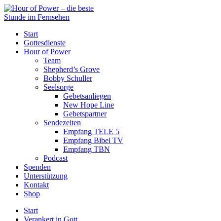
Start
Gottesdienste
Hour of Power
Team
Shepherd’s Grove
Bobby Schuller
Seelsorge
Gebetsanliegen
New Hope Line
Gebetspartner
Sendezeiten
Empfang TELE 5
Empfang Bibel TV
Empfang TBN
Podcast
Spenden
Unterstützung
Kontakt
Shop
Start
Verankert in Gott