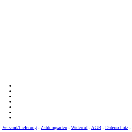
Versand/Lieferung
-
Zahlungsarten
-
Widerruf
-
AGB
-
Datenschutz
-