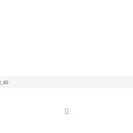
l_3D
Sendezeiten Hour of Power
10:30 Uhr auf TELE 5,