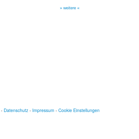
17:00 Uhr auf Bibel TV
» weitere «
-
Datenschutz
-
Impressum
-
Cookie Einstellungen