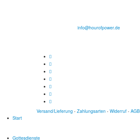
des Evangeliums e.V.
Steinerne Furt 78
D-86167 Augsburg
Tel.: (+49) 0 8 21 / 420 96 96
E-Mail:
info@hourofpower.de
Versand/Lieferung
-
Zahlungsarten
-
Widerruf
-
AGB
Start
Gottesdienste