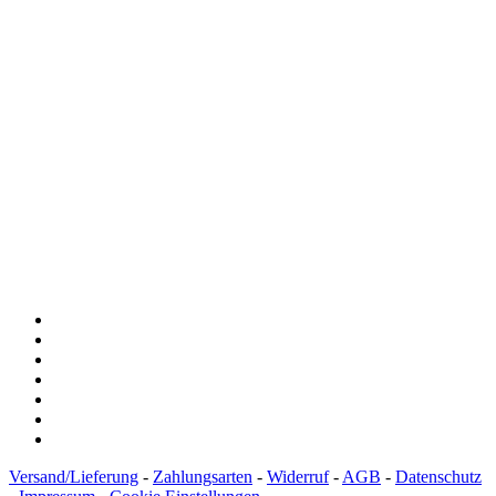
Spendenkonto
:
Baden-Württembergische Bank
BLZ: 600 501 01
Konto: 28 94 829
IBAN: DE43600501010002894829
BIC: SOLADEST600
Versand/Lieferung
-
Zahlungsarten
-
Widerruf
-
AGB
-
Datenschutz