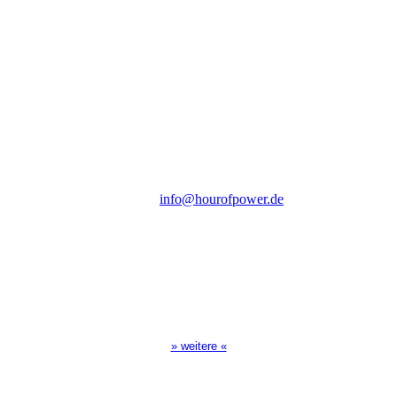
Hour of Power Deutschland
Verein zur Förderung der Verkündigung
des Evangeliums e.V.
Steinerne Furt 78
D-86167 Augsburg
Tel.: (+49) 0 8 21 / 420 96 96
E-Mail:
info@hourofpower.de
Sendezeiten Hour of Power
10:30 Uhr auf TELE 5,
17:00 Uhr auf Bibel TV
» weitere «