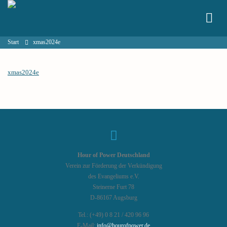
Start
xmas2024e
xmas2024e
Hour of Power Deutschland
Verein zur Förderung der Verkündigung
des Evangeliums e.V.
Steinerne Furt 78
D-86167 Augsburg
Tel.: (+49) 0 8 21 / 420 96 96
E-Mail:
info@hourofpower.de