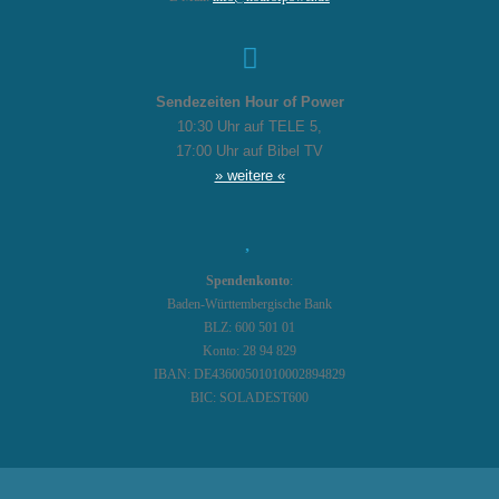
Sendezeiten Hour of Power
10:30 Uhr auf TELE 5,
17:00 Uhr auf Bibel TV
» weitere «
Spendenkonto
:
Baden-Württembergische Bank
BLZ: 600 501 01
Konto: 28 94 829
IBAN: DE43600501010002894829
BIC: SOLADEST600