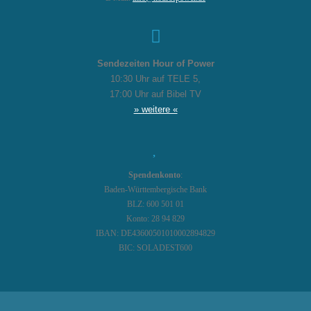
Sendezeiten Hour of Power
10:30 Uhr auf TELE 5,
17:00 Uhr auf Bibel TV
» weitere «
Spendenkonto
:
Baden-Württembergische Bank
BLZ: 600 501 01
Konto: 28 94 829
IBAN: DE43600501010002894829
BIC: SOLADEST600