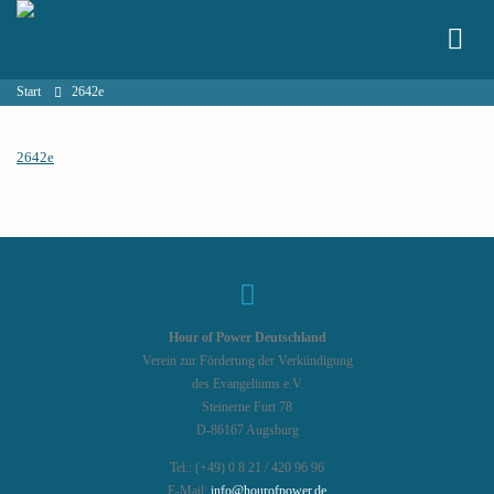
Start
2642e
2642e
Hour of Power Deutschland
Verein zur Förderung der Verkündigung
des Evangeliums e.V.
Steinerne Furt 78
D-86167 Augsburg
Tel.: (+49) 0 8 21 / 420 96 96
E-Mail:
info@hourofpower.de