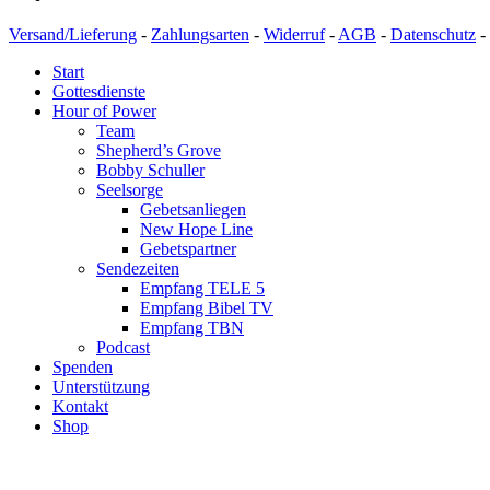
Versand/Lieferung
-
Zahlungsarten
-
Widerruf
-
AGB
-
Datenschutz
-
Start
Gottesdienste
Hour of Power
Team
Shepherd’s Grove
Bobby Schuller
Seelsorge
Gebetsanliegen
New Hope Line
Gebetspartner
Sendezeiten
Empfang TELE 5
Empfang Bibel TV
Empfang TBN
Podcast
Spenden
Unterstützung
Kontakt
Shop