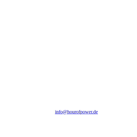
Hour of Power Deutschland
Verein zur Förderung der Verkündigung
des Evangeliums e.V.
Steinerne Furt 78
D-86167 Augsburg
Tel.: (+49) 0 8 21 / 420 96 96
E-Mail:
info@hourofpower.de
Sendezeiten Hour of Power