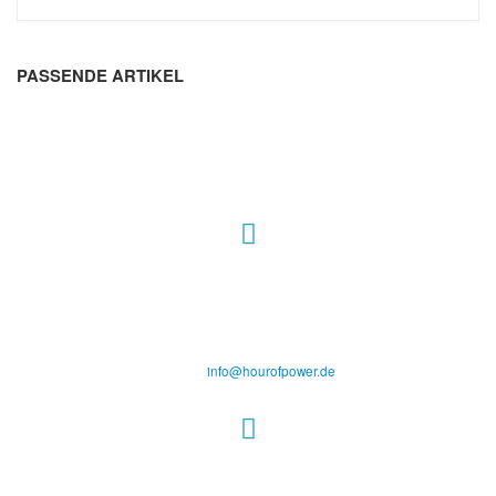
PASSENDE ARTIKEL
Hour of Power Deutschland
Verein zur Förderung der Verkündigung
des Evangeliums e.V.
Steinerne Furt 78
D-86167 Augsburg
Tel.: (+49) 0 8 21 / 420 96 96
E-Mail:
info@hourofpower.de
Sendezeiten Hour of Power
10:30 Uhr auf TELE 5,