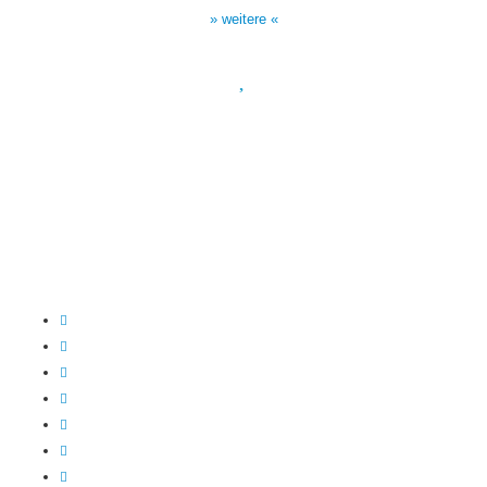
17:00 Uhr auf Bibel TV
» weitere «
Spendenkonto
:
Baden-Württembergische Bank
BLZ: 600 501 01
Konto: 28 94 829
IBAN: DE43600501010002894829
BIC: SOLADEST600