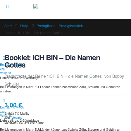
Start
Shop
Predigttexte
,
Predigtbooklets
Booklet: ICH BIN – Die Namen Gottes
Booklet: ICH BIN – Die Namen
Gottes
Enthält 7% MwSt.
zzgl.
Versand
Predigttexte der Reihe “ICH BIN – die Namen Gottes” von Bobby
Lieferzeit: ca. 2-3 Werktage
Schuller
Bei Lieferungen in Nicht-EU-Länder können zusätzliche Zölle, Steuern und Gebühren
anfallen.
3,00
€
Enthält 7% MwSt.
zzgl.
Enthält 7% MwSt.
Versand
zzgl.
Versand
Lieferzeit: ca. 2-3 Werktage
Lieferzeit: ca. 3-4 Werktage
Bei Lieferungen in Nicht-EU-Länder können zusätzliche Zölle, Steuern und Gebühren