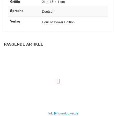
Größe
21 × 15 × 1 cm
Sprache
Deutsch
Verlag
Hour of Power Edition
PASSENDE ARTIKEL
Hour of Power Deutschland
Verein zur Förderung der Verkündigung
des Evangeliums e.V.
Steinerne Furt 78
D-86167 Augsburg
Tel.: (+49) 0 8 21 / 420 96 96
E-Mail:
info@hourofpower.de