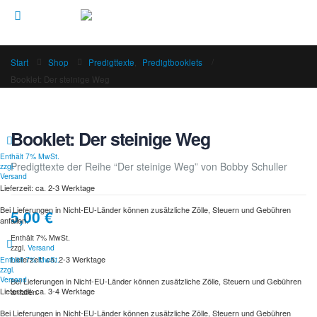
Start
Shop
Predigttexte
,
Predigtbooklets
Booklet: Der steinige Weg
Booklet: Der steinige Weg
Enthält 7% MwSt.
Predigttexte der Reihe “Der steinige Weg” von Bobby Schuller
zzgl.
Versand
Lieferzeit: ca. 2-3 Werktage
Bei Lieferungen in Nicht-EU-Länder können zusätzliche Zölle, Steuern und Gebühren
5,00
€
anfallen.
Enthält 7% MwSt.
zzgl.
Versand
Lieferzeit: ca. 2-3 Werktage
Enthält 7% MwSt.
zzgl.
Versand
Bei Lieferungen in Nicht-EU-Länder können zusätzliche Zölle, Steuern und Gebühren
Lieferzeit: ca. 3-4 Werktage
anfallen.
Bei Lieferungen in Nicht-EU-Länder können zusätzliche Zölle, Steuern und Gebühren