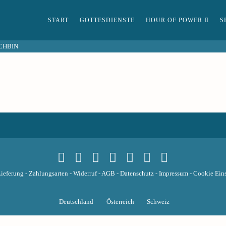
START
GOTTESDIENSTE
HOUR OF POWER
S
ICHBIN
ieferung
-
Zahlungsarten
-
Widerruf
-
AGB
-
Datenschutz
-
Impressum
-
Cookie Eins
Deutschland
Österreich
Schweiz