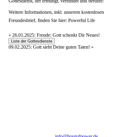
Gottesdienst, der ermutigt, verbindet und berührt!
Weitere Informationen, inkl. unserem kostenlosen
Freundesbrief, finden Sie hier:
Powerful Life
«
26.01.2025: Freude: Gott schenkt Dir Neues!
Liste der Gottesdienste
09.02.2025: Gott sieht Deine guten Taten!
»
Hour of Power Deutschland
Verein zur Förderung der Verkündigung
des Evangeliums e.V.
Steinerne Furt 78
D-86167 Augsburg
Tel.: (+49) 0 8 21 / 420 96 96
E-Mail:
info@hourofpower.de