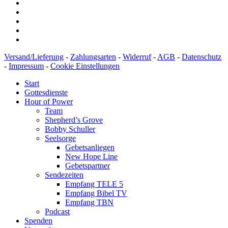
Versand/Lieferung
-
Zahlungsarten
-
Widerruf
-
AGB
-
Datenschutz
-
Impressum
-
Cookie Einstellungen
Start
Gottesdienste
Hour of Power
Team
Shepherd’s Grove
Bobby Schuller
Seelsorge
Gebetsanliegen
New Hope Line
Gebetspartner
Sendezeiten
Empfang TELE 5
Empfang Bibel TV
Empfang TBN
Podcast
Spenden