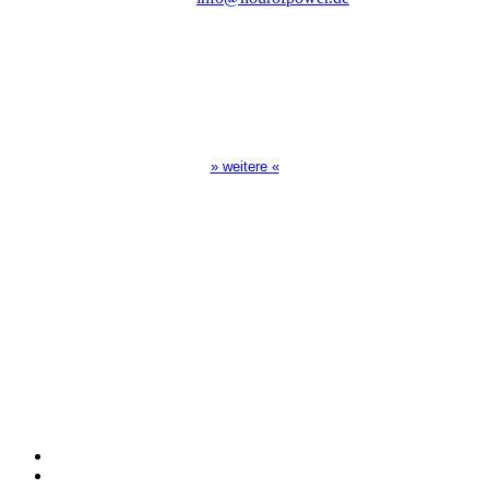
Sendezeiten Hour of Power
10:30 Uhr auf TELE 5,
17:00 Uhr auf Bibel TV
» weitere «
Spendenkonto
:
Baden-Württembergische Bank
BLZ: 600 501 01
Konto: 28 94 829
IBAN: DE43600501010002894829
BIC: SOLADEST600