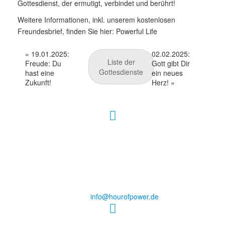
Gottesdienst, der ermutigt, verbindet und berührt!
Weitere Informationen, inkl. unserem kostenlosen
Freundesbrief, finden Sie hier:
Powerful Life
«
19.01.2025:
02.02.2025:
Liste der
Freude: Du
Gott gibt Dir
Gottesdienste
hast eine
ein neues
Zukunft!
Herz!
»
Hour of Power Deutschland
Verein zur Förderung der Verkündigung
des Evangeliums e.V.
Steinerne Furt 78
D-86167 Augsburg
Tel.: (+49) 0 8 21 / 420 96 96
E-Mail:
info@hourofpower.de