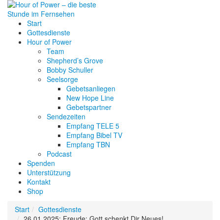
Start
Gottesdienste
Hour of Power
Team
Shepherd’s Grove
Bobby Schuller
Seelsorge
Gebetsanliegen
New Hope Line
Gebetspartner
Sendezeiten
Empfang TELE 5
Empfang Bibel TV
Empfang TBN
Podcast
Spenden
Unterstützung
Kontakt
Shop
Start
Gottesdienste
26.01.2025: Freude: Gott schenkt Dir Neues!