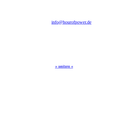
D-86167 Augsburg
Tel.: (+49) 0 8 21 / 420 96 96
E-Mail:
info@hourofpower.de
Sendezeiten Hour of Power
10:30 Uhr auf TELE 5,
17:00 Uhr auf Bibel TV
» weitere «
Spendenkonto
:
Baden-Württembergische Bank
BLZ: 600 501 01
Konto: 28 94 829
IBAN: DE43600501010002894829