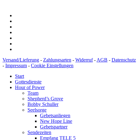
BIC: SOLADEST600
Versand/Lieferung
-
Zahlungsarten
-
Widerruf
-
AGB
-
Datenschutz
-
Impressum
-
Cookie Einstellungen
Start
Gottesdienste
Hour of Power
Team
Shepherd’s Grove
Bobby Schuller
Seelsorge
Gebetsanliegen
New Hope Line
Gebetspartner
Sendezeiten
Empfang TELE 5