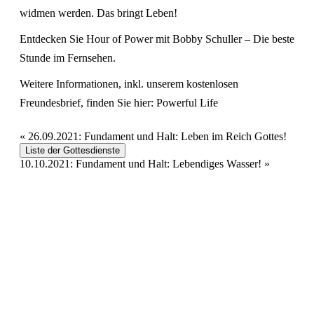
widmen werden. Das bringt Leben!
Entdecken Sie Hour of Power mit Bobby Schuller – Die beste
Stunde im Fernsehen.
Weitere Informationen, inkl. unserem kostenlosen
Freundesbrief, finden Sie hier:
Powerful Life
«
26.09.2021: Fundament und Halt: Leben im Reich Gottes!
Liste der Gottesdienste
10.10.2021: Fundament und Halt: Lebendiges Wasser!
»
Hour of Power Deutschland
Verein zur Förderung der Verkündigung
des Evangeliums e.V.
Steinerne Furt 78