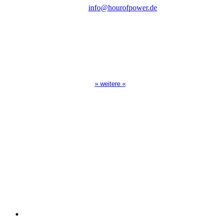
E-Mail:
info@hourofpower.de
Sendezeiten Hour of Power
10:30 Uhr auf TELE 5,
17:00 Uhr auf Bibel TV
» weitere «
Spendenkonto
:
Baden-Württembergische Bank
BLZ: 600 501 01
Konto: 28 94 829
IBAN: DE43600501010002894829
BIC: SOLADEST600