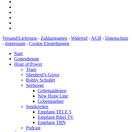
Versand/Lieferung
-
Zahlungsarten
-
Widerruf
-
AGB
-
Datenschutz
-
Impressum
-
Cookie Einstellungen
Start
Gottesdienste
Hour of Power
Team
Shepherd’s Grove
Bobby Schuller
Seelsorge
Gebetsanliegen
New Hope Line
Gebetspartner
Sendezeiten
Empfang TELE 5
Empfang Bibel TV
Empfang TBN
Podcast