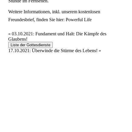
Stunde im Fernsehen.
Weitere Informationen, inkl. unserem kostenlosen
Freundesbrief, finden Sie hier:
Powerful Life
«
03.10.2021: Fundament und Halt: Die Kämpfe des
Glaubens!
Liste der Gottesdienste
17.10.2021: Überwinde die Stürme des Lebens!
»
Hour of Power Deutschland
Verein zur Förderung der Verkündigung
des Evangeliums e.V.
Steinerne Furt 78
D-86167 Augsburg
Tel.: (+49) 0 8 21 / 420 96 96