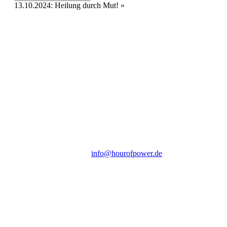
13.10.2024: Heilung durch Mut!
»
Hour of Power Deutschland
Verein zur Förderung der Verkündigung
des Evangeliums e.V.
Steinerne Furt 78
D-86167 Augsburg
Tel.: (+49) 0 8 21 / 420 96 96
E-Mail:
info@hourofpower.de
Sendezeiten Hour of Power
10:30 Uhr auf TELE 5,
17:00 Uhr auf Bibel TV