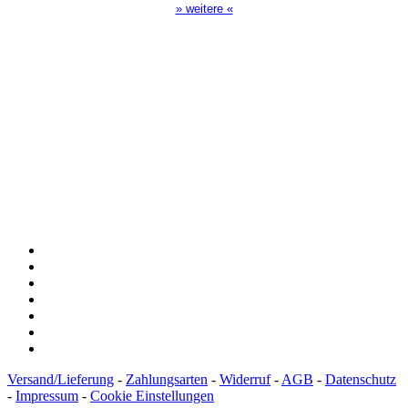
» weitere «
Spendenkonto
:
Baden-Württembergische Bank
BLZ: 600 501 01
Konto: 28 94 829
IBAN: DE43600501010002894829
BIC: SOLADEST600
Versand/Lieferung
-
Zahlungsarten
-
Widerruf
-
AGB
-
Datenschutz
-
Impressum
-
Cookie Einstellungen