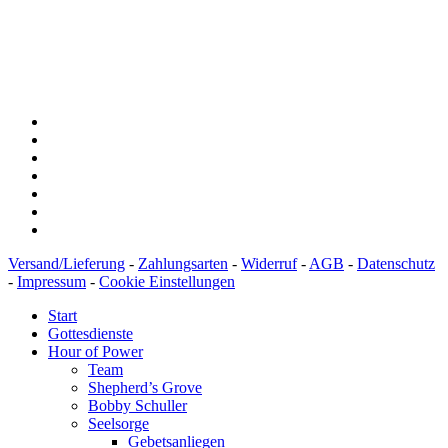
IBAN: DE43600501010002894829
BIC: SOLADEST600
Versand/Lieferung
-
Zahlungsarten
-
Widerruf
-
AGB
-
Datenschutz
-
Impressum
-
Cookie Einstellungen
Start
Gottesdienste
Hour of Power
Team
Shepherd’s Grove
Bobby Schuller
Seelsorge
Gebetsanliegen