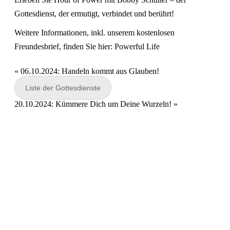
Gottesdienst, der ermutigt, verbindet und berührt!
Weitere Informationen, inkl. unserem kostenlosen
Freundesbrief, finden Sie hier:
Powerful Life
«
06.10.2024: Handeln kommt aus Glauben!
Liste der Gottesdienste
20.10.2024: Kümmere Dich um Deine Wurzeln!
»
Hour of Power Deutschland
Verein zur Förderung der Verkündigung
des Evangeliums e.V.
Steinerne Furt 78
D-86167 Augsburg