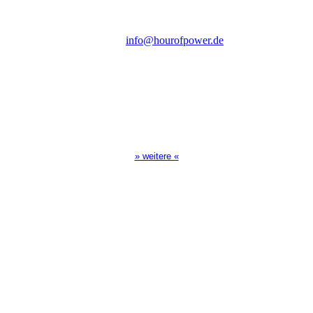
Tel.: (+49) 0 8 21 / 420 96 96
E-Mail:
info@hourofpower.de
Sendezeiten Hour of Power
10:30 Uhr auf TELE 5,
17:00 Uhr auf Bibel TV
» weitere «
Spendenkonto
:
Baden-Württembergische Bank
BLZ: 600 501 01
Konto: 28 94 829