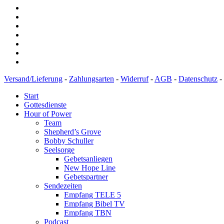
Versand/Lieferung
-
Zahlungsarten
-
Widerruf
-
AGB
-
Datenschutz
-
Start
Gottesdienste
Hour of Power
Team
Shepherd’s Grove
Bobby Schuller
Seelsorge
Gebetsanliegen
New Hope Line
Gebetspartner
Sendezeiten
Empfang TELE 5
Empfang Bibel TV
Empfang TBN
Podcast