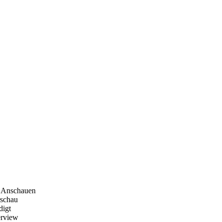
Anschauen
rschau
digt
erview