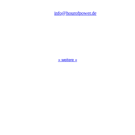
Tel.: (+49) 0 8 21 / 420 96 96
E-Mail:
info@hourofpower.de
Sendezeiten Hour of Power
10:30 Uhr auf TELE 5,
17:00 Uhr auf Bibel TV
» weitere «
Spendenkonto
:
Baden-Württembergische Bank
BLZ: 600 501 01
Konto: 28 94 829
IBAN: DE43600501010002894829
BIC: SOLADEST600