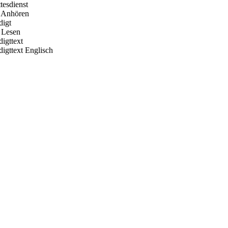
tesdienst
 Anhören
digt
Lesen
digttext
digttext Englisch
Hour of Power Deutschland
Verein zur Förderung der Verkündigung
des Evangeliums e.V.
Steinerne Furt 78
D-86167 Augsburg