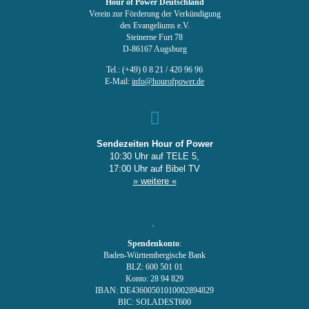
Hour of Power Deutschland
Verein zur Förderung der Verkündigung
des Evangeliums e.V.
Steinerne Furt 78
D-86167 Augsburg
Tel.: (+49) 0 8 21 / 420 96 96
E-Mail:
info@hourofpower.de
Sendezeiten Hour of Power
10:30 Uhr auf TELE 5,
17:00 Uhr auf Bibel TV
» weitere «
Spendenkonto
:
Baden-Württembergische Bank
BLZ: 600 501 01
Konto: 28 94 829
IBAN: DE43600501010002894829
BIC: SOLADEST600