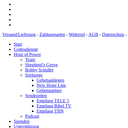
Versand/Lieferung
-
Zahlungsarten
-
Widerruf
-
AGB
-
Datenschutz
-
Start
Gottesdienste
Hour of Power
Team
Shepherd’s Grove
Bobby Schuller
Seelsorge
Gebetsanliegen
New Hope Line
Gebetspartner
Sendezeiten
Empfang TELE 5
Empfang Bibel TV
Empfang TBN
Podcast
Spenden
Unterstützung