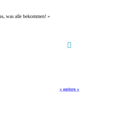
das, was alle bekommen!
»
Sendezeiten Hour of Power
10:30 Uhr auf TELE 5,
17:00 Uhr auf Bibel TV
» weitere «