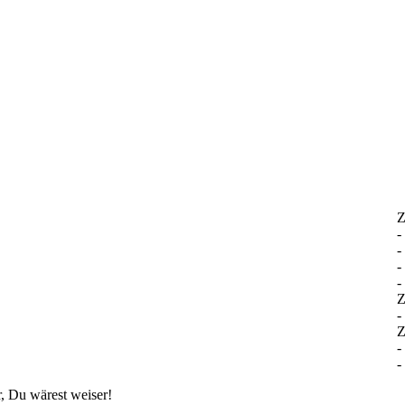
Z
-
-
-
-
Z
-
Z
-
-
, Du wärest weiser!