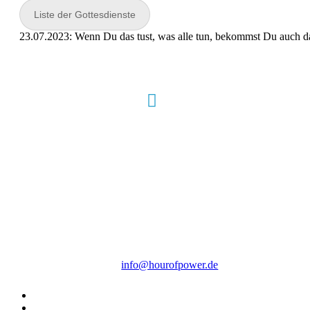
Liste der Gottesdienste
23.07.2023: Wenn Du das tust, was alle tun, bekommst Du auch 
Hour of Power Deutschland
Verein zur Förderung der Verkündigung
des Evangeliums e.V.
Steinerne Furt 78
D-86167 Augsburg
Tel.: (+49) 0 8 21 / 420 96 96
E-Mail:
info@hourofpower.de