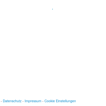
Spendenkonto
:
Baden-Württembergische Bank
BLZ: 600 501 01
Konto: 28 94 829
IBAN: DE43600501010002894829
BIC: SOLADEST600
-
Datenschutz
-
Impressum
-
Cookie Einstellungen