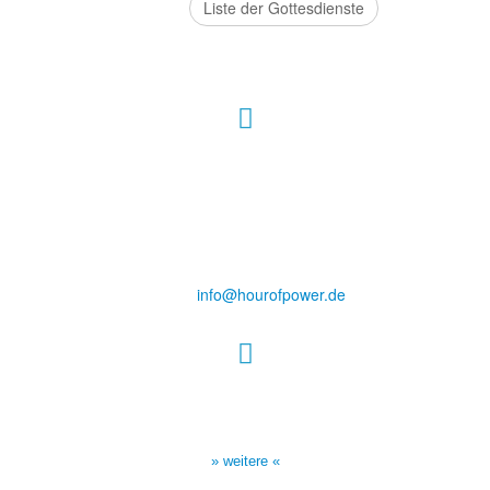
Liste der Gottesdienste
Hour of Power Deutschland
Verein zur Förderung der Verkündigung
des Evangeliums e.V.
Steinerne Furt 78
D-86167 Augsburg
Tel.: (+49) 0 8 21 / 420 96 96
E-Mail:
info@hourofpower.de
Sendezeiten Hour of Power
10:30 Uhr auf TELE 5,
17:00 Uhr auf Bibel TV
» weitere «