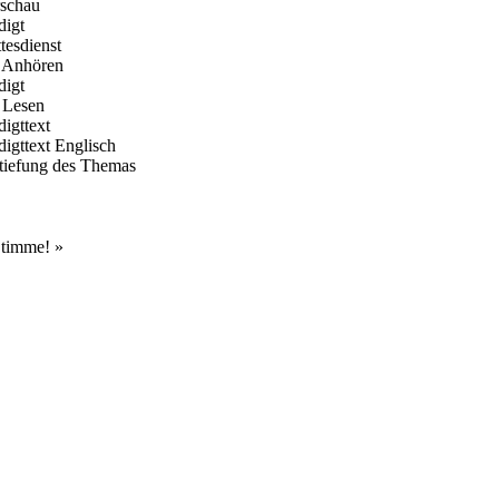
rschau
digt
tesdienst
 Anhören
digt
Lesen
digttext
digttext Englisch
rtiefung des Themas
 Stimme!
»
Hour of Power Deutschland
Verein zur Förderung der Verkündigung
des Evangeliums e.V.
Steinerne Furt 78