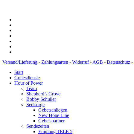
Versand/Lieferung
-
Zahlungsarten
-
Widerruf
-
AGB
-
Datenschutz
-
Start
Gottesdienste
Hour of Power
Team
Shepherd’s Grove
Bobby Schuller
Seelsorge
Gebetsanliegen
New Hope Line
Gebetspartner
Sendezeiten
Empfang TELE 5