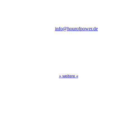
D-86167 Augsburg
Tel.: (+49) 0 8 21 / 420 96 96
E-Mail:
info@hourofpower.de
Sendezeiten Hour of Power
10:30 Uhr auf TELE 5,
17:00 Uhr auf Bibel TV
» weitere «
Spendenkonto
:
Baden-Württembergische Bank
BLZ: 600 501 01
Konto: 28 94 829
IBAN: DE43600501010002894829