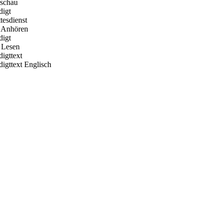
rschau
digt
tesdienst
 Anhören
digt
Lesen
digttext
digttext Englisch
Hour of Power Deutschland
Verein zur Förderung der Verkündigung
des Evangeliums e.V.
Steinerne Furt 78