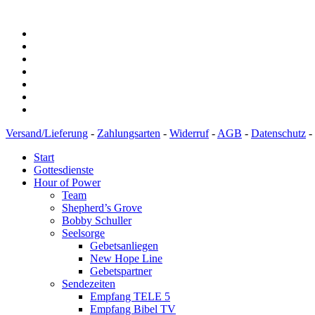
Versand/Lieferung
-
Zahlungsarten
-
Widerruf
-
AGB
-
Datenschutz
-
Start
Gottesdienste
Hour of Power
Team
Shepherd’s Grove
Bobby Schuller
Seelsorge
Gebetsanliegen
New Hope Line
Gebetspartner
Sendezeiten
Empfang TELE 5
Empfang Bibel TV