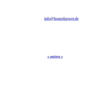
D-86167 Augsburg
Tel.: (+49) 0 8 21 / 420 96 96
E-Mail:
info@hourofpower.de
Sendezeiten Hour of Power
10:30 Uhr auf TELE 5,
17:00 Uhr auf Bibel TV
» weitere «
Spendenkonto
:
Baden-Württembergische Bank
BLZ: 600 501 01
Konto: 28 94 829
IBAN: DE43600501010002894829