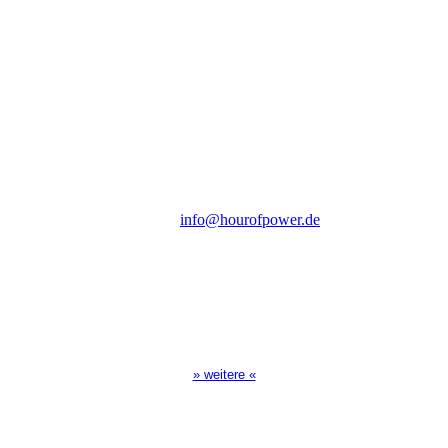
Hour of Power Deutschland
Verein zur Förderung der Verkündigung
des Evangeliums e.V.
Steinerne Furt 78
D-86167 Augsburg
Tel.: (+49) 0 8 21 / 420 96 96
E-Mail:
info@hourofpower.de
Sendezeiten Hour of Power
10:30 Uhr auf TELE 5,
17:00 Uhr auf Bibel TV
» weitere «
Spendenkonto
: