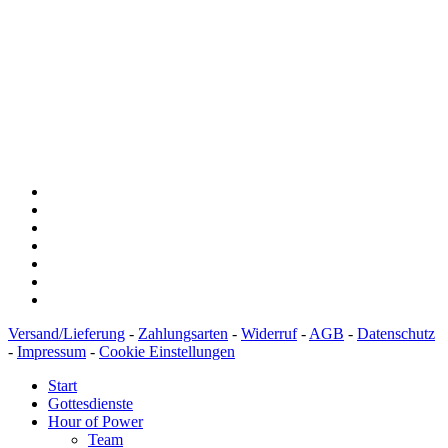
Baden-Württembergische Bank
BLZ: 600 501 01
Konto: 28 94 829
IBAN: DE43600501010002894829
BIC: SOLADEST600
Versand/Lieferung
-
Zahlungsarten
-
Widerruf
-
AGB
-
Datenschutz
-
Impressum
-
Cookie Einstellungen
Start
Gottesdienste
Hour of Power
Team