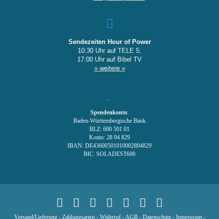
Sendezeiten Hour of Power
10:30 Uhr auf TELE 5,
17:00 Uhr auf Bibel TV
» weitere «
Spendenkonto
:
Baden-Württembergische Bank
BLZ: 600 501 01
Konto: 28 94 829
IBAN: DE43600501010002894829
BIC: SOLADEST600
Versand/Lieferung
-
Zahlungsarten
-
Widerruf
-
AGB
-
Datenschutz
-
Impressum
-