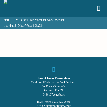
Start
24.10.2021: Die Macht der Worte: Weisheit!
web-thumb_MachtWorte_800x534
Hour of Power Deutschland
Verein zur Förderung der Verkündigung
des Evangeliums e.V.
Steinerne Furt 78
D-86167 Augsburg
Tel.: (+49) 0 8 21 / 420 96 96
E-Mail:
info@hourofpower.de