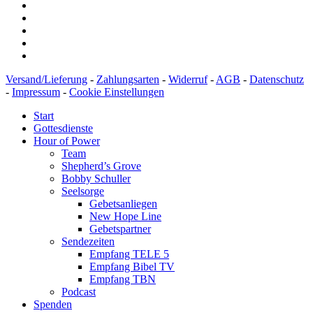
Versand/Lieferung
-
Zahlungsarten
-
Widerruf
-
AGB
-
Datenschutz
-
Impressum
-
Cookie Einstellungen
Start
Gottesdienste
Hour of Power
Team
Shepherd’s Grove
Bobby Schuller
Seelsorge
Gebetsanliegen
New Hope Line
Gebetspartner
Sendezeiten
Empfang TELE 5
Empfang Bibel TV
Empfang TBN
Podcast
Spenden