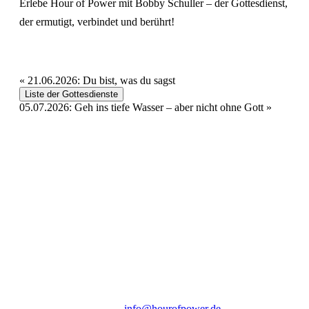
Erlebe Hour of Power mit Bobby Schuller – der Gottesdienst,
der ermutigt, verbindet und berührt!
«
21.06.2026: Du bist, was du sagst
Liste der Gottesdienste
05.07.2026: Geh ins tiefe Wasser – aber nicht ohne Gott
»
Hour of Power Deutschland
Verein zur Förderung der Verkündigung
des Evangeliums e.V.
Steinerne Furt 78
D-86167 Augsburg
Tel.: (+49) 0 8 21 / 420 96 96
E-Mail:
info@hourofpower.de