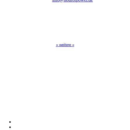
Sendezeiten Hour of Power
10:30 Uhr auf TELE 5,
17:00 Uhr auf Bibel TV
» weitere «
Spendenkonto
:
Baden-Württembergische Bank
BLZ: 600 501 01
Konto: 28 94 829
IBAN: DE43600501010002894829
BIC: SOLADEST600