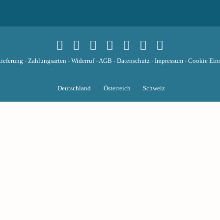
ieferung
-
Zahlungsarten
-
Widerruf
-
AGB
-
Datenschutz
-
Impressum
-
Cookie Eins
Deutschland
Österreich
Schweiz