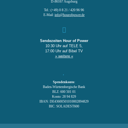
D-86167 Augsburg
Tel.: (+49) 0 8 21 / 420 96 96
E-Mail:
info@hourofpower.de
Sendezeiten Hour of Power
10:30 Uhr auf TELE 5,
17:00 Uhr auf Bibel TV
» weitere «
Spendenkonto
:
Baden-Württembergische Bank
BLZ: 600 501 01
Konto: 28 94 829
IBAN: DE43600501010002894829
BIC: SOLADEST600