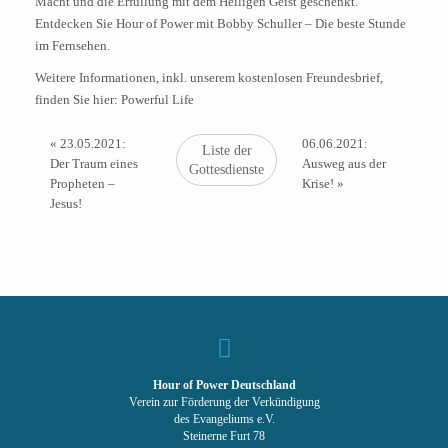
Macht und die Erfüllung mit dem Heiligen Geist geschenkt.
Entdecken Sie Hour of Power mit Bobby Schuller – Die beste Stunde
im Fernsehen.
Weitere Informationen, inkl. unserem kostenlosen Freundesbrief,
finden Sie hier:
Powerful Life
«
23.05.2021:
06.06.2021:
Liste der
Der Traum eines
Ausweg aus der
Gottesdienste
Propheten –
Krise!
»
Jesus!
Hour of Power Deutschland
Verein zur Förderung der Verkündigung
des Evangeliums e.V.
Steinerne Furt 78