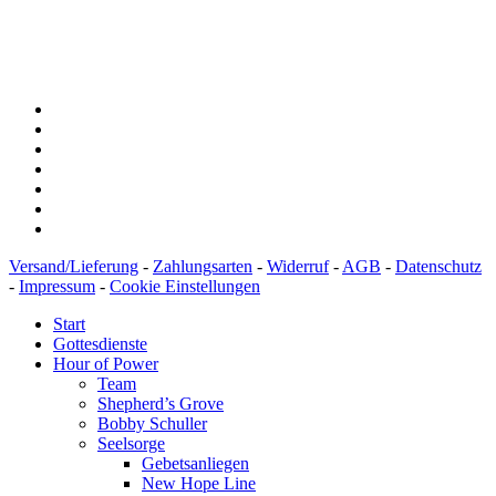
IBAN: DE43600501010002894829
BIC: SOLADEST600
Versand/Lieferung
-
Zahlungsarten
-
Widerruf
-
AGB
-
Datenschutz
-
Impressum
-
Cookie Einstellungen
Start
Gottesdienste
Hour of Power
Team
Shepherd’s Grove
Bobby Schuller
Seelsorge
Gebetsanliegen
New Hope Line