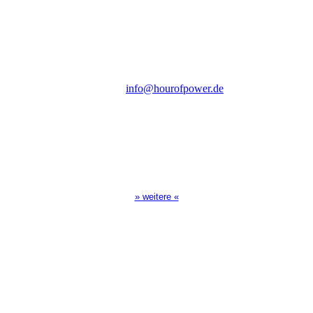
Steinerne Furt 78
D-86167 Augsburg
Tel.: (+49) 0 8 21 / 420 96 96
E-Mail:
info@hourofpower.de
Sendezeiten Hour of Power
10:30 Uhr auf TELE 5,
17:00 Uhr auf Bibel TV
» weitere «
Spendenkonto
:
Baden-Württembergische Bank
BLZ: 600 501 01
Konto: 28 94 829