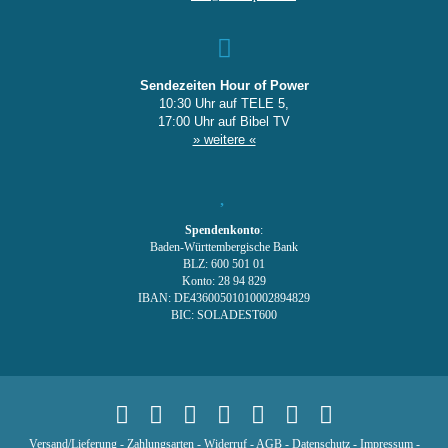
Sendezeiten Hour of Power
10:30 Uhr auf TELE 5,
17:00 Uhr auf Bibel TV
» weitere «
Spendenkonto
:
Baden-Württembergische Bank
BLZ: 600 501 01
Konto: 28 94 829
IBAN: DE43600501010002894829
BIC: SOLADEST600
Versand/Lieferung
-
Zahlungsarten
-
Widerruf
-
AGB
-
Datenschutz
-
Impressum
-