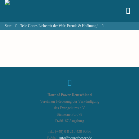
Start
Teile Gottes Liebe mit der Welt: Freude & Hoffnung!
Hour of Power Deutschland
Verein zur Förderung der Verkündigung
des Evangeliums e.V.
Steinerne Furt 78
D-86167 Augsburg
Tel.: (+49) 0 8 21 / 420 96 96
E-Mail:
info@hourofpower.de