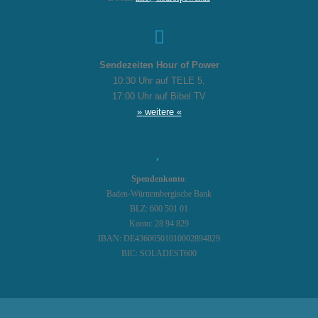
Sendezeiten Hour of Power
10:30 Uhr auf TELE 5,
17:00 Uhr auf Bibel TV
» weitere «
Spendenkonto
:
Baden-Württembergische Bank
BLZ: 600 501 01
Konto: 28 94 829
IBAN: DE43600501010002894829
BIC: SOLADEST600