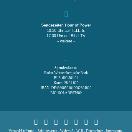
Sendezeiten Hour of Power
10:30 Uhr auf TELE 5,
17:00 Uhr auf Bibel TV
» weitere «
Spendenkonto
:
Baden-Württembergische Bank
BLZ: 600 501 01
Konto: 28 94 829
IBAN: DE43600501010002894829
BIC: SOLADEST600
Versand/Lieferung
-
Zahlungsarten
-
Widerruf
-
AGB
-
Datenschutz
-
Impressum
-