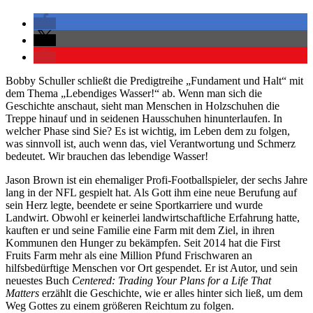
Bobby Schuller schließt die Predigtreihe „Fundament und Halt“ mit
dem Thema „Lebendiges Wasser!“ ab. Wenn man sich die
Geschichte anschaut, sieht man Menschen in Holzschuhen die
Treppe hinauf und in seidenen Hausschuhen hinunterlaufen. In
welcher Phase sind Sie? Es ist wichtig, im Leben dem zu folgen,
was sinnvoll ist, auch wenn das, viel Verantwortung und Schmerz
bedeutet. Wir brauchen das lebendige Wasser!
Jason Brown ist ein ehemaliger Profi-Footballspieler, der sechs Jahre
lang in der NFL gespielt hat. Als Gott ihm eine neue Berufung auf
sein Herz legte, beendete er seine Sportkarriere und wurde
Landwirt. Obwohl er keinerlei landwirtschaftliche Erfahrung hatte,
kauften er und seine Familie eine Farm mit dem Ziel, in ihren
Kommunen den Hunger zu bekämpfen. Seit 2014 hat die First
Fruits Farm mehr als eine Million Pfund Frischwaren an
hilfsbedürftige Menschen vor Ort gespendet. Er ist Autor, und sein
neuestes Buch
Centered: Trading Your Plans for a Life That
Matters
erzählt die Geschichte, wie er alles hinter sich ließ, um dem
Weg Gottes zu einem größeren Reichtum zu folgen.