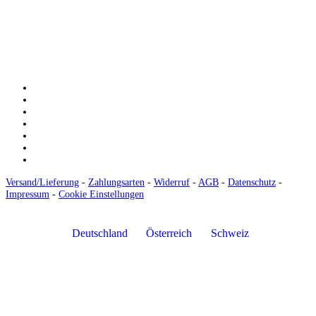
BIC: SOLADEST600
Versand/Lieferung
-
Zahlungsarten
-
Widerruf
-
AGB
-
Datenschutz
-
Impressum
-
Cookie Einstellungen
Deutschland
Österreich
Schweiz