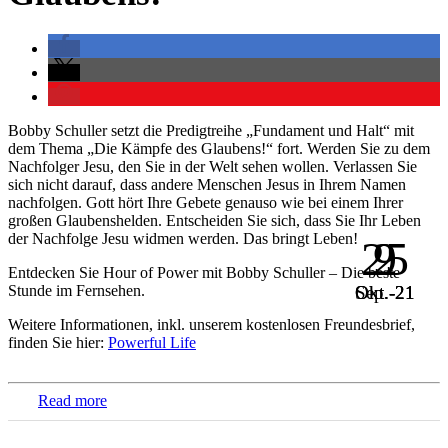
Bobby Schuller setzt die Predigtreihe „Fundament und Halt“ mit
dem Thema „Die Kämpfe des Glaubens!“ fort. Werden Sie zu dem
Nachfolger Jesu, den Sie in der Welt sehen wollen. Verlassen Sie
sich nicht darauf, dass andere Menschen Jesus in Ihrem Namen
nachfolgen. Gott hört Ihre Gebete genauso wie bei einem Ihrer
großen Glaubenshelden. Entscheiden Sie sich, dass Sie Ihr Leben
der Nachfolge Jesu widmen werden. Das bringt Leben!
25
9
2
Entdecken Sie Hour of Power mit Bobby Schuller – Die beste
Okt.-21
Okt.-21
Sep.-21
Stunde im Fernsehen.
Weitere Informationen, inkl. unserem kostenlosen Freundesbrief,
finden Sie hier:
Powerful Life
Read more