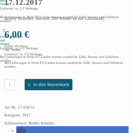
17.12.2017
zzgl.
Versand
Lieferzeit: ca. 2-3 Werktage
Bei Lieferungen in Nicht-EU-Länder können zusätzliche Zölle, Steuern und Gebühren
Bobby Schuller: Advent: Der Winter ist ein Geschenk!
anfallen.
6,00
€
Enthält 19% MwSt.
zzgl.
Versand
Enthält 19% MwSt.
Lieferzeit: ca. 2-3 Werktage
zzgl.
Versand
Lieferzeit: ca. 2-3 Werktage
Bei Lieferungen in Nicht-EU-Länder können zusätzliche Zölle, Steuern und Gebühren
anfallen.
Bei Lieferungen in Nicht-EU-Länder können zusätzliche Zölle, Steuern und Gebühren
anfallen.
In den Warenkorb
Art.-Nr.:
17-630-51
Kategorie:
2017
Schlüsselwort:
Bobby Schuller