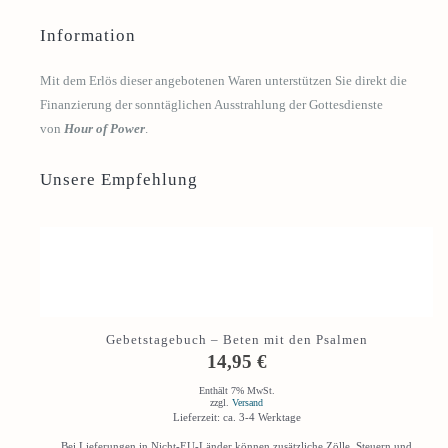
Information
Mit dem Erlös dieser angebotenen Waren unterstützen Sie direkt die
Finanzierung der sonntäglichen Ausstrahlung der Gottesdienste
von
Hour of Power
.
Unsere Empfehlung
Gebetstagebuch – Beten mit den Psalmen
14,95
€
Enthält 7% MwSt.
zzgl.
Versand
Lieferzeit: ca. 3-4 Werktage
Bei Lieferungen in Nicht-EU-Länder können zusätzliche Zölle, Steuern und