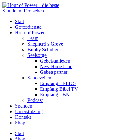
Start
Gottesdienste
Hour of Power
Team
Shepherd’s Grove
Bobby Schuller
Seelsorge
Gebetsanliegen
New Hope Line
Gebetspartner
Sendezeiten
Empfang TELE 5
Empfang Bibel TV
Empfang TBN
Podcast
Spenden
Unterstützung
Kontakt
Shop
Start
Shop