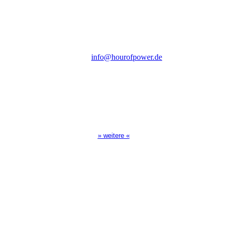
Steinerne Furt 78
D-86167 Augsburg
Tel.: (+49) 0 8 21 / 420 96 96
E-Mail:
info@hourofpower.de
Sendezeiten Hour of Power
10:30 Uhr auf TELE 5,
17:00 Uhr auf Bibel TV
» weitere «
Spendenkonto
:
Baden-Württembergische Bank
BLZ: 600 501 01
Konto: 28 94 829