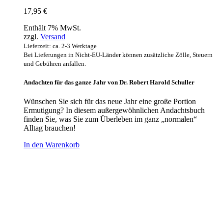
17,95
€
Enthält 7% MwSt.
zzgl.
Versand
Lieferzeit: ca. 2-3 Werktage
Bei Lieferungen in Nicht-EU-Länder können zusätzliche Zölle, Steuern
und Gebühren anfallen.
Andachten für das ganze Jahr von Dr. Robert Harold Schuller
Wünschen Sie sich für das neue Jahr eine große Portion
Ermutigung? In diesem außergewöhnlichen Andachtsbuch
finden Sie, was Sie zum Überleben im ganz „normalen“
Alltag brauchen!
In den Warenkorb
Hour of Power Deutschland
Verein zur Förderung der Verkündigung
des Evangeliums e.V.