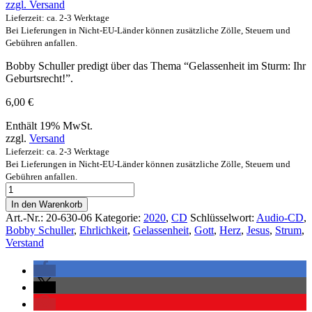
zzgl.
Versand
Lieferzeit: ca. 2-3 Werktage
Bei Lieferungen in Nicht-EU-Länder können zusätzliche Zölle, Steuern und
Gebühren anfallen.
Bobby Schuller predigt über das Thema “Gelassenheit im Sturm: Ihr
Geburtsrecht!”.
6,00
€
Enthält 19% MwSt.
zzgl.
Versand
Lieferzeit: ca. 2-3 Werktage
Bei Lieferungen in Nicht-EU-Länder können zusätzliche Zölle, Steuern und
Gebühren anfallen.
In den Warenkorb
Art.-Nr.:
20-630-06
Kategorie:
2020
,
CD
Schlüsselwort:
Audio-CD
,
Bobby Schuller
,
Ehrlichkeit
,
Gelassenheit
,
Gott
,
Herz
,
Jesus
,
Strum
,
Verstand