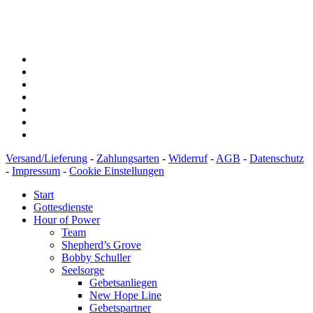
IBAN: DE43600501010002894829
BIC: SOLADEST600
Versand/Lieferung
-
Zahlungsarten
-
Widerruf
-
AGB
-
Datenschutz
-
Impressum
-
Cookie Einstellungen
Start
Gottesdienste
Hour of Power
Team
Shepherd’s Grove
Bobby Schuller
Seelsorge
Gebetsanliegen
New Hope Line
Gebetspartner