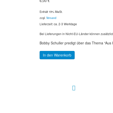
6,00
€
Enthält 19% MwSt.
zzgl.
Versand
Lieferzeit: ca. 2-3 Werktage
Bei Lieferungen in Nicht-EU-Länder können zusätzlic
Bobby Schuller predigt über das Thema “Aus 
In den Warenkorb
Hour of Power Deutschland
Verein zur Förderung der Verkündigung
des Evangeliums e.V.
Steinerne Furt 78
D-86167 Augsburg