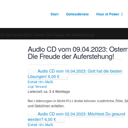
Start
Gottesdienste
Hour of Power
CD vom 09.04.2023: Ostern: Die Freude der Auferstehung!
Audio CD vom 09.04.2023: Ostern
Die Freude der Auferstehung!
Audio CD vom 16.04.2023: Gott hat die besten
Lösungen!
6,00
€
Enthält 19% MwSt.
zzgl.
Versand
Lieferzeit: ca. 3-4 Werktage
Bei Lieferungen in Nicht-EU-Länder können zusätzliche Zölle, S
und Gebühren anfallen.
Audio CD vom 02.04.2023: Möchtest Du gesund
werden?
6,00
€
Enthält 19% MwSt.