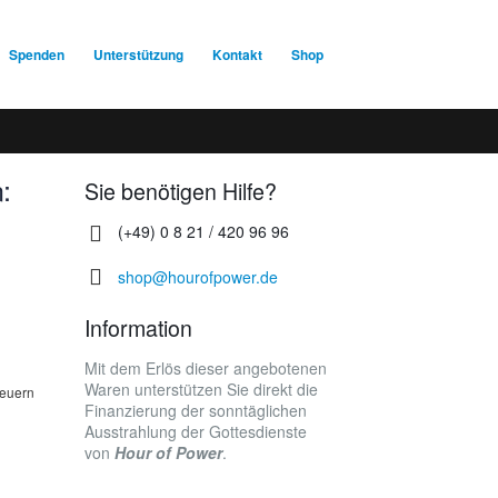
Spenden
Unterstützung
Kontakt
Shop
:
Sie benötigen Hilfe?
(+49) 0 8 21 / 420 96 96
shop@hourofpower.de
Information
Mit dem Erlös dieser angebotenen
Waren unterstützen Sie direkt die
teuern
Finanzierung der sonntäglichen
Ausstrahlung der Gottesdienste
von
Hour of Power
.