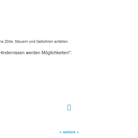
he Zölle, Steuern und Gebühren anfallen.
Hindernissen werden Möglichkeiten!”.
Sendezeiten Hour of Power
10:30 Uhr auf TELE 5,
17:00 Uhr auf Bibel TV
» weitere «