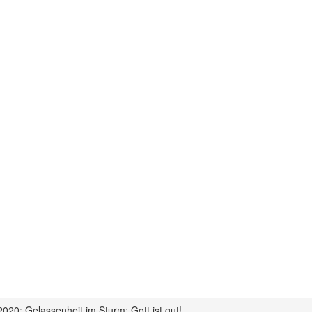
20: Gelassenheit im Sturm: Gott ist gut!