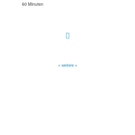
60 Minuten
Sendezeiten Hour of Power
10:30 Uhr auf TELE 5,
17:00 Uhr auf Bibel TV
» weitere «