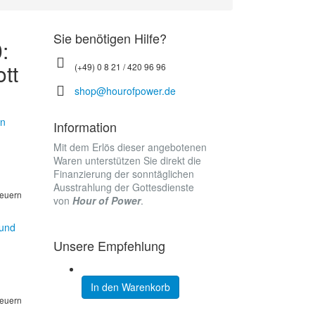
Sie benötigen Hilfe?
:
tt
(+49) 0 8 21 / 420 96 96
shop@hourofpower.de
nn
Information
Mit dem Erlös dieser angebotenen
Waren unterstützen Sie direkt die
Finanzierung der sonntäglichen
Ausstrahlung der Gottesdienste
teuern
von
Hour of Power
.
 und
Unsere Empfehlung
In den Warenkorb
teuern