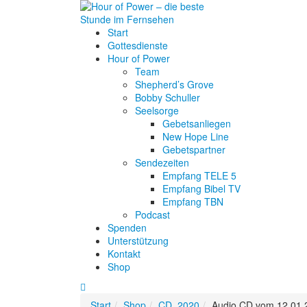
Start
Gottesdienste
Hour of Power
Team
Shepherd’s Grove
Bobby Schuller
Seelsorge
Gebetsanliegen
New Hope Line
Gebetspartner
Sendezeiten
Empfang TELE 5
Empfang Bibel TV
Empfang TBN
Podcast
Spenden
Unterstützung
Kontakt
Shop
Start
Shop
CD
,
2020
Audio CD vom 12.01.20