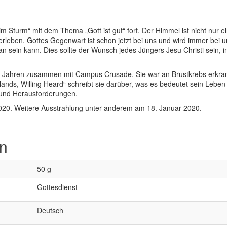
im Sturm“ mit dem Thema „Gott ist gut“ fort. Der Himmel ist nicht nur ei
 erleben. Gottes Gegenwart ist schon jetzt bei uns und wird immer bei 
n sein kann. Dies sollte der Wunsch jedes Jüngers Jesu Christi sein, i
t 30 Jahren zusammen mit Campus Crusade. Sie war an Brustkrebs erkra
Hands, Willing Heard“ schreibt sie darüber, was es bedeutet sein Leben
e und Herausforderungen.
020. Weitere Ausstrahlung unter anderem am 18. Januar 2020.
en
50 g
Gottesdienst
Deutsch