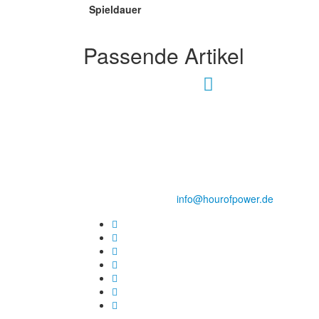
Spieldauer
Passende Artikel
Hour of Power Deutschland
Verein zur Förderung der Verkündigung
des Evangeliums e.V.
Steinerne Furt 78
D-86167 Augsburg
Tel.: (+49) 0 8 21 / 420 96 96
E-Mail:
info@hourofpower.de