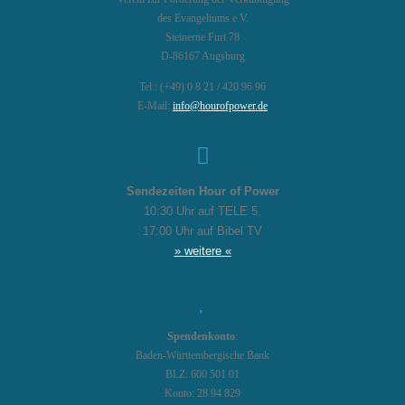
des Evangeliums e.V.
Steinerne Furt 78
D-86167 Augsburg
Tel.: (+49) 0 8 21 / 420 96 96
E-Mail:
info@hourofpower.de
Sendezeiten Hour of Power
10:30 Uhr auf TELE 5,
17:00 Uhr auf Bibel TV
» weitere «
Spendenkonto
:
Baden-Württembergische Bank
BLZ: 600 501 01
Konto: 28 94 829