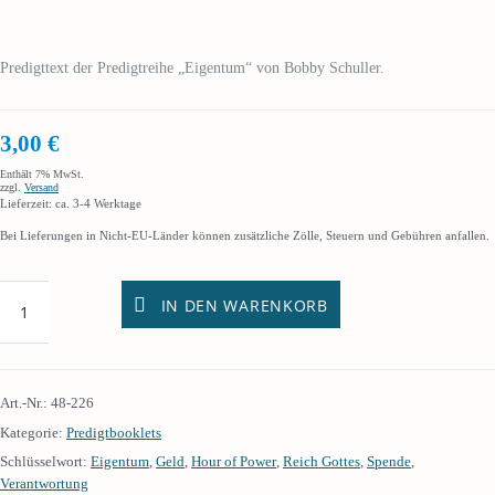
Predigttext der Predigtreihe „Eigentum“ von Bobby Schuller.
3,00
€
Enthält 7% MwSt.
zzgl.
Versand
Lieferzeit: ca. 3-4 Werktage
Bei Lieferungen in Nicht-EU-Länder können zusätzliche Zölle, Steuern und Gebühren anfallen.
IN DEN WARENKORB
Art.-Nr.:
48-226
Kategorie:
Predigtbooklets
Schlüsselwort:
Eigentum
,
Geld
,
Hour of Power
,
Reich Gottes
,
Spende
,
Verantwortung