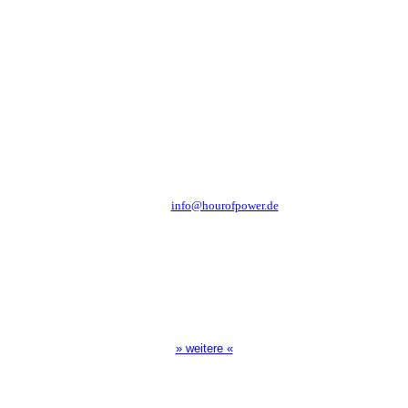
Hour of Power Deutschland
Verein zur Förderung der Verkündigung
des Evangeliums e.V.
Steinerne Furt 78
D-86167 Augsburg
Tel.: (+49) 0 8 21 / 420 96 96
E-Mail:
info@hourofpower.de
Sendezeiten Hour of Power
10:30 Uhr auf TELE 5,
17:00 Uhr auf Bibel TV
» weitere «