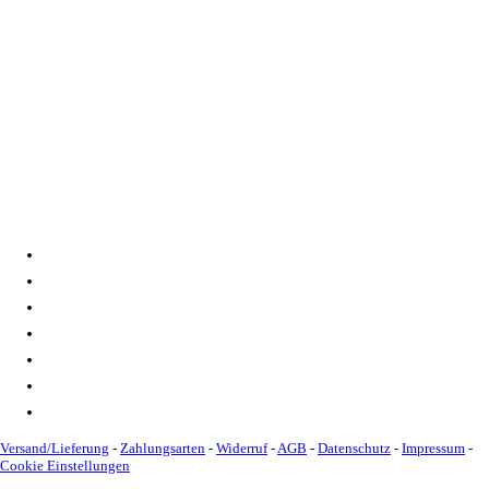
Spendenkonto
:
Baden-Württembergische Bank
BLZ: 600 501 01
Konto: 28 94 829
IBAN: DE43600501010002894829
BIC: SOLADEST600
Versand/Lieferung
-
Zahlungsarten
-
Widerruf
-
AGB
-
Datenschutz
-
Impressum
-
Cookie Einstellungen