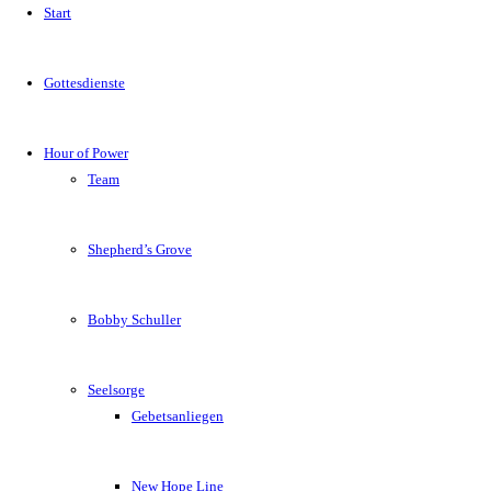
Start
Gottesdienste
Hour of Power
Team
Shepherd’s Grove
Bobby Schuller
Seelsorge
Gebetsanliegen
New Hope Line