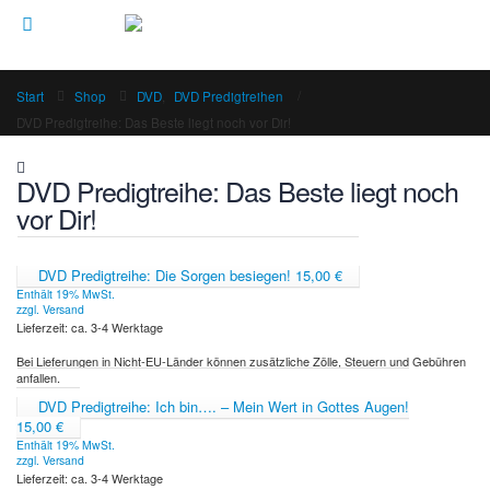
Start
Shop
DVD
,
DVD Predigtreihen
DVD Predigtreihe: Das Beste liegt noch vor Dir!
DVD Predigtreihe: Das Beste liegt noch
vor Dir!
DVD Predigtreihe: Die Sorgen besiegen!
15,00
€
Enthält 19% MwSt.
zzgl.
Versand
Lieferzeit: ca. 3-4 Werktage
Bei Lieferungen in Nicht-EU-Länder können zusätzliche Zölle, Steuern und Gebühren
anfallen.
DVD Predigtreihe: Ich bin…. – Mein Wert in Gottes Augen!
15,00
€
Enthält 19% MwSt.
zzgl.
Versand
Lieferzeit: ca. 3-4 Werktage