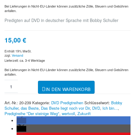
Bei Lieferungen in Nicht-EU-Länder können zusätzliche Zölle, Steuern und Gebühren
anfallen.
Predigten auf DVD in deutscher Sprache mit Bobby Schuller
15,00
€
Enthält 19% MwSt.
zzgl.
Versand
Lieferzeit: ca. 3-4 Werktage
Bei Lieferungen in Nicht-EU-Länder können zusätzliche Zölle, Steuern und Gebühren
anfallen.
IN DEN WARENKORB
Art.-Nr.:
20-239
Kategorie:
DVD Predigtreihen
Schlüsselwort:
Bobby
Schuller
,
das Beste
,
Das Beste liegt noch vor Dir
,
DVD
,
Ich bin...
,
Predigtreihe "Der steinige Weg"
,
wertvoll
,
Zukunft