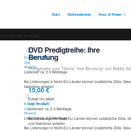
Start
Gottesdienste
Hour of Power
igtreihe: Ihre Berufung
DVD Predigtreihe: Ihre
Berufung
Enthält 19% MwSt.
zzgl.
Versand
Predigtreihe zum Thema “Ihre Berufung” von Bobby Sch
Lieferzeit: ca. 2-3 Werktage
Bei Lieferungen in Nicht-EU-Länder können zusätzliche Zölle, Ste
Gebühren anfallen.
15,00
€
Enthält 19% MwSt.
zzgl.
Versand
Enthält 19% MwSt.
zzgl.
Lieferzeit: ca. 2-3 Werktage
Versand
Lieferzeit: ca. 2-3 Werktage
Bei Lieferungen in Nicht-EU-Länder können zusätzliche Zölle, S
und Gebühren anfallen.
Bei Lieferungen in Nicht-EU-Länder können zusätzliche Zölle, Ste