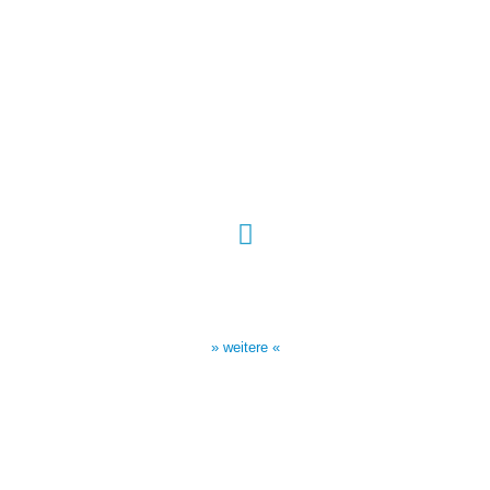
Sendezeiten Hour of Power
10:30 Uhr auf TELE 5,
17:00 Uhr auf Bibel TV
» weitere «