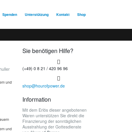
Spenden
Unterstützung
Kontakt
Shop
Sie benötigen Hilfe?
(+49) 0 8 21 / 420 96 96
uller
uern und
shop@hourofpower.de
Information
Mit dem Erlös dieser angebotenen
Waren unterstützen Sie direkt die
teuern
Finanzierung der sonntäglichen
Ausstrahlung der Gottesdienste
uern und