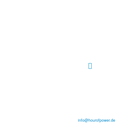
Hour of Power Deutschland
Verein zur Förderung der Verkündigung
des Evangeliums e.V.
Steinerne Furt 78
D-86167 Augsburg
Tel.: (+49) 0 8 21 / 420 96 96
E-Mail:
info@hourofpower.de