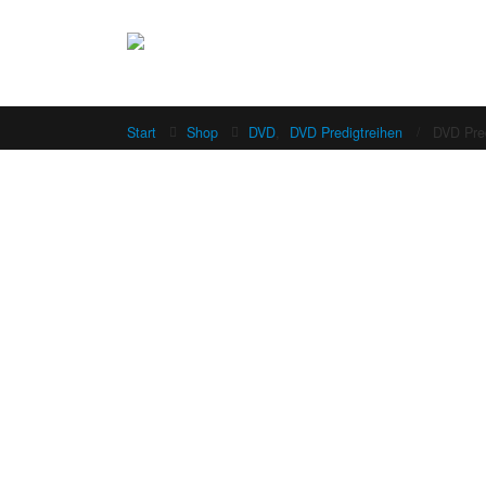
Start
Shop
DVD
,
DVD Predigtreihen
DVD Pred